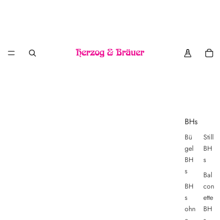
BHs
Bü
Still
gel
BH
BH
s
s
Bal
BH
con
s
ette
ohn
BH