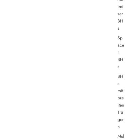
imi
zer
BH
s
Sp
ace
r
BH
s
BH
s
mit
bre
iten
Trä
ger
n
Mul