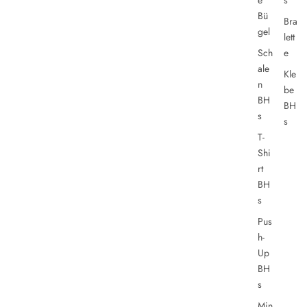
e
s
Bü
Bra
gel
lett
Sch
e
ale
Kle
n
be
BH
BH
s
s
T-
Shi
rt
BH
s
Pus
h-
Up
BH
s
Min